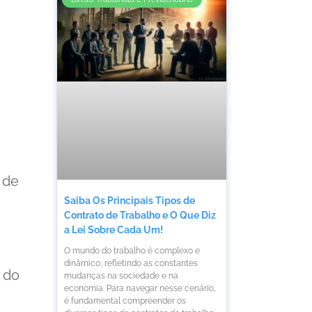
 de
Saiba Os Principais Tipos de
Contrato de Trabalho e O Que Diz
a Lei Sobre Cada Um!
O mundo do trabalho é complexo e
dinâmico, refletindo as constantes
 do
mudanças na sociedade e na
economia. Para navegar nesse cenário,
é fundamental compreender os