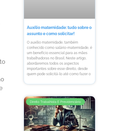
o
Auxílio maternidade: tudo sobre o
assunto e como solicitar!
O auxílio maternidade, também
conhecido como salário-maternidade, é
um benefício essencial para as mães
trabalhadoras no Brasil. Neste artigo,
to
abordaremos todos os aspectos
importantes sobre esse direito, desde
quem pode solicitá-lo até como fazer o
ão
e
Direito Trabalhista E Previdenciário