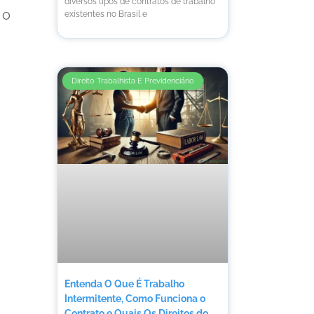
diversos tipos de contratos de trabalho
 o
existentes no Brasil e
Direito Trabalhista E Previdenciário
Entenda O Que É Trabalho
Intermitente, Como Funciona o
Contrato e Quais Os Direitos do