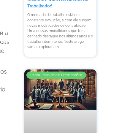
Trabalhador!
O mercado de trabalho está em
constante evolução, e com ele surgem
novas modalidades de contratação.
Uma dessas modalidades que tem
é a
ganhado destaque nos últimos anos é o
icas
trabalho intermitente. Neste artigo,
vamos explorar em
ue:
tos
Direito Trabalhista E Previdenciário
io