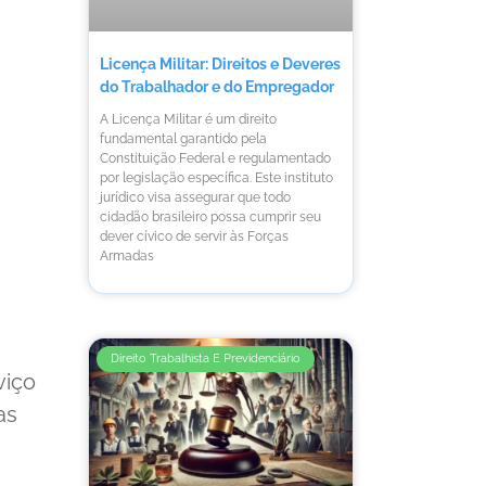
Licença Militar: Direitos e Deveres
do Trabalhador e do Empregador
A Licença Militar é um direito
fundamental garantido pela
Constituição Federal e regulamentado
por legislação específica. Este instituto
jurídico visa assegurar que todo
cidadão brasileiro possa cumprir seu
dever cívico de servir às Forças
Armadas
Direito Trabalhista E Previdenciário
viço
as