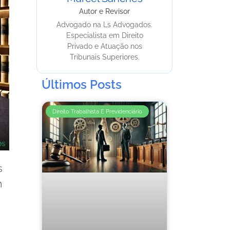
Autor e Revisor
Advogado na Ls Advogados.
Especialista em Direito
Privado e Atuação nos
Tribunais Superiores.
Últimos Posts
Direito Trabalhista E Previdenciário
s
m