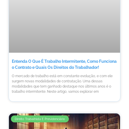
Entenda O Que É Trabalho Intermitente, Como Funciona
o Contrato e Quais Os Direitos do Trabalhador!
O mercado de trabalho está em constante evolução, e com ele
surgem novas modalidades de contratação. Uma dessas
modalidades que tem ganhado destaque nos últimos anos é o
trabalho intermitente. Neste artigo, vamos explorar em
Direito Trabalhista E Previdenciário