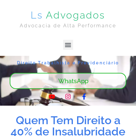
Ls
Advogados
Advocacia de Alta Performance
Lima & Sanches | Home
Sobre Nós
Direito Trabalhista e Previdenciário
WhatsApp
Quem Tem Direito a
40% de Insalubridade