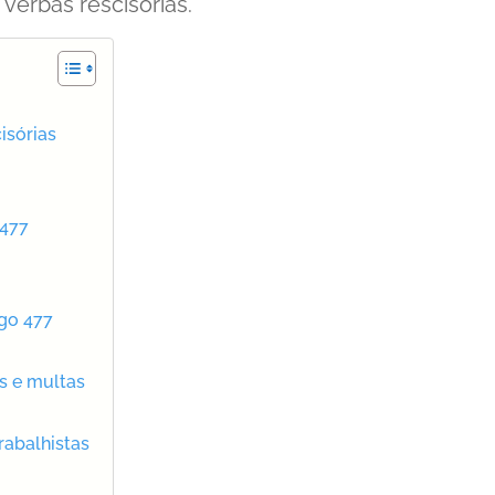
verbas rescisórias.
isórias
 477
igo 477
is e multas
rabalhistas