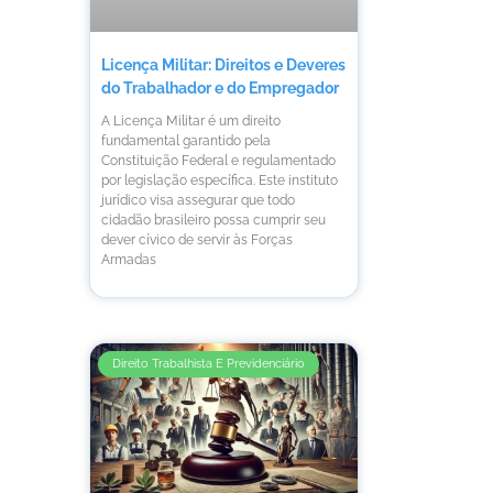
Licença Militar: Direitos e Deveres
do Trabalhador e do Empregador
A Licença Militar é um direito
fundamental garantido pela
Constituição Federal e regulamentado
por legislação específica. Este instituto
jurídico visa assegurar que todo
cidadão brasileiro possa cumprir seu
dever cívico de servir às Forças
Armadas
Direito Trabalhista E Previdenciário