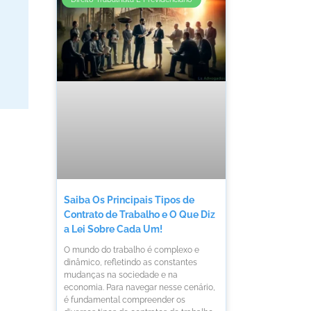
Saiba Os Principais Tipos de
Contrato de Trabalho e O Que Diz
a Lei Sobre Cada Um!
O mundo do trabalho é complexo e
dinâmico, refletindo as constantes
mudanças na sociedade e na
economia. Para navegar nesse cenário,
é fundamental compreender os