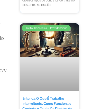
diversos tipos de contratos de trabalho
existentes no Brasil e
r
Direito Trabalhista E Previdenciário
io
eve
Entenda O Que É Trabalho
Intermitente, Como Funciona o
Contrato e Quais Os Direitos do