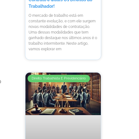
Trabalhador!
O mercado de trabalho está em
constante evolução, e com ele surgem
novas modalidades de contratação.
Uma dessas modalidades que tem
ganhado destaque nos últimos anos é o
trabalho intermitente. Neste artigo,
vamos explorar em
Direito Trabalhista E Previdenciário
o