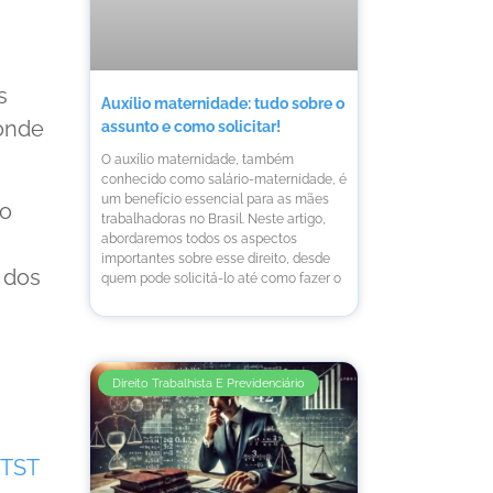
s
Auxílio maternidade: tudo sobre o
ponde
assunto e como solicitar!
O auxílio maternidade, também
conhecido como salário-maternidade, é
um benefício essencial para as mães
ho
trabalhadoras no Brasil. Neste artigo,
abordaremos todos os aspectos
importantes sobre esse direito, desde
 dos
quem pode solicitá-lo até como fazer o
Direito Trabalhista E Previdenciário
TST