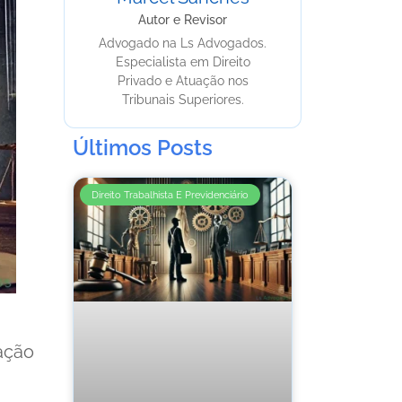
Autor e Revisor
Advogado na Ls Advogados.
Especialista em Direito
Privado e Atuação nos
Tribunais Superiores.
Últimos Posts
Direito Trabalhista E Previdenciário
ação