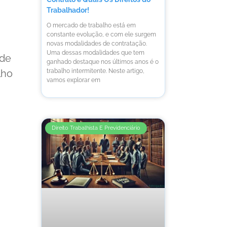
Trabalhador!
O mercado de trabalho está em
constante evolução, e com ele surgem
novas modalidades de contratação.
Uma dessas modalidades que tem
 de
ganhado destaque nos últimos anos é o
trabalho intermitente. Neste artigo,
lho
vamos explorar em
Direito Trabalhista E Previdenciário