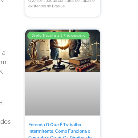
diversos tipos de contratos de trabalho
existentes no Brasil e
Direito Trabalhista E Previdenciário
 a
 em
s,
m
ados
Entenda O Que É Trabalho
Intermitente, Como Funciona o
Contrato e Quais Os Direitos do