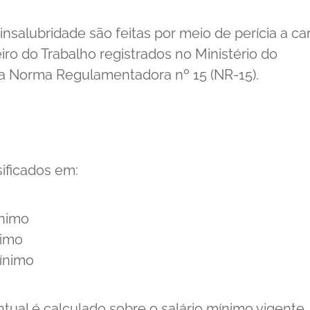
 insalubridade são feitas por meio de perícia a ca
o do Trabalho registrados no Ministério do
a Norma Regulamentadora nº 15 (NR-15).
sificados em:
ínimo
nimo
ínimo
tual é calculado sobre o salário mínimo vigente,