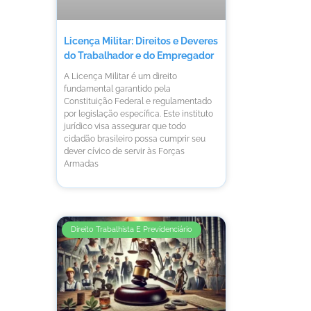
Licença Militar: Direitos e Deveres
do Trabalhador e do Empregador
A Licença Militar é um direito
fundamental garantido pela
Constituição Federal e regulamentado
por legislação específica. Este instituto
jurídico visa assegurar que todo
cidadão brasileiro possa cumprir seu
dever cívico de servir às Forças
Armadas
Direito Trabalhista E Previdenciário