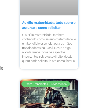
Auxílio maternidade: tudo sobre o
assunto e como solicitar!
O auxílio maternidade, também
conhecido como salário-maternidade, é
um benefício essencial para as mães
trabalhadoras no Brasil. Neste artigo,
abordaremos todos os aspectos
importantes sobre esse direito, desde
quem pode solicitá-lo até como fazer o
is
Direito Trabalhista E Previdenciário