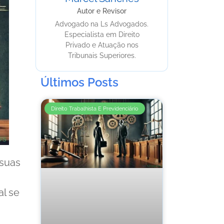
Autor e Revisor
Advogado na Ls Advogados.
Especialista em Direito
Privado e Atuação nos
Tribunais Superiores.
Últimos Posts
Direito Trabalhista E Previdenciário
 suas
,
al se