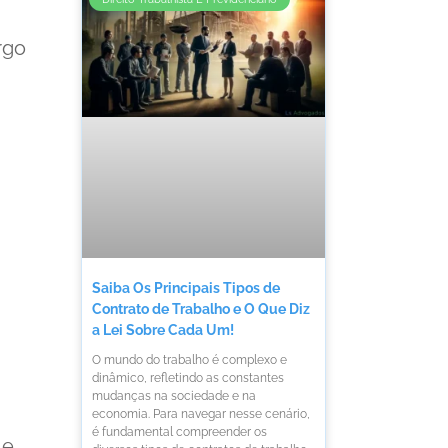
rgo
Saiba Os Principais Tipos de
Contrato de Trabalho e O Que Diz
a Lei Sobre Cada Um!
O mundo do trabalho é complexo e
dinâmico, refletindo as constantes
mudanças na sociedade e na
economia. Para navegar nesse cenário,
é fundamental compreender os
 e