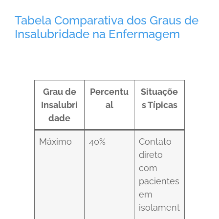
Tabela Comparativa dos Graus de
Insalubridade na Enfermagem
Grau de
Percentu
Situaçõe
Insalubri
al
s Típicas
dade
Máximo
40%
Contato
direto
com
pacientes
em
isolament