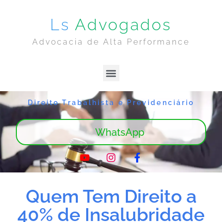
Ls
Advogados
Advocacia de Alta Performance
Lima & Sanches | Home
Sobre Nós
Direito Trabalhista e Previdenciário
WhatsApp
Quem Tem Direito a
40% de Insalubridade