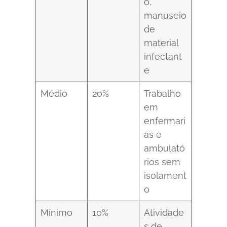
o,
manuseio
de
material
infectant
e
Médio
20%
Trabalho
em
enfermari
as e
ambulató
rios sem
isolament
o
Mínimo
10%
Atividade
s de