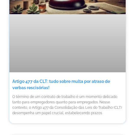
Artigo 477 da CLT: tudo sobre multa por atraso de
verbas rescisórias!
O término de um contrato de trabalho é um momento delicado
tanto para empregadores quanto para empregados. Nesse
contexto, o Artigo 477 da Consolidação das Leis do Trabalho (CLT)
desempenha um papel crucial, estabelecendo prazos