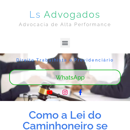
Ls
Advogados
Advocacia de Alta Performance
Lima & Sanches | Home
Sobre Nós
Direito Trabalhista e Previdenciário
WhatsApp
Como a Lei do
Caminhoneiro se