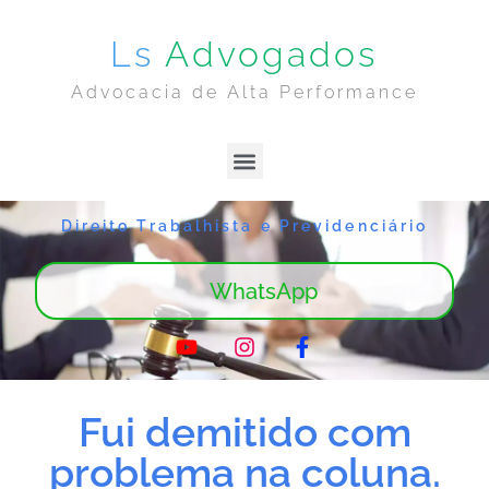
Ls
Advogados
Advocacia de Alta Performance
Lima & Sanches | Home
Sobre Nós
Direito Trabalhista e Previdenciário
WhatsApp
Fui demitido com
problema na coluna.