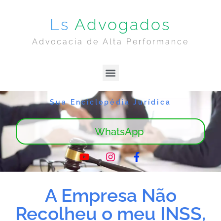
Ls
Advogados
Advocacia de Alta Performance
Lima & Sanches | Home
Sobre Nós
Sua Enciclopédia Jurídica
WhatsApp
A Empresa Não
Recolheu o meu INSS,