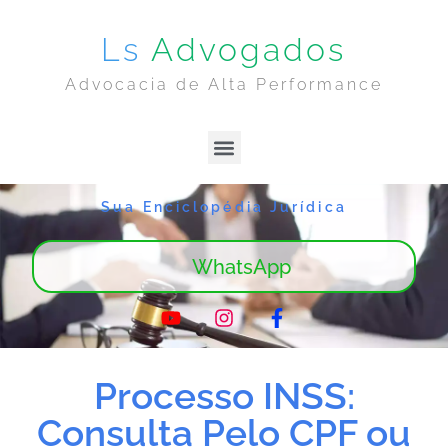
Ls
Advogados
Advocacia de Alta Performance
Lima & Sanches | Home
Sobre Nós
Sua Enciclopédia Jurídica
WhatsApp
Processo INSS:
Consulta Pelo CPF ou