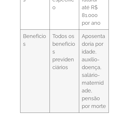
o
até R$
81.000
por ano
Benefício
Todos os
Aposenta
s
benefício
doria por
s
idade,
previden
auxílio-
ciários
doença,
salário-
maternid
ade,
pensão
por morte