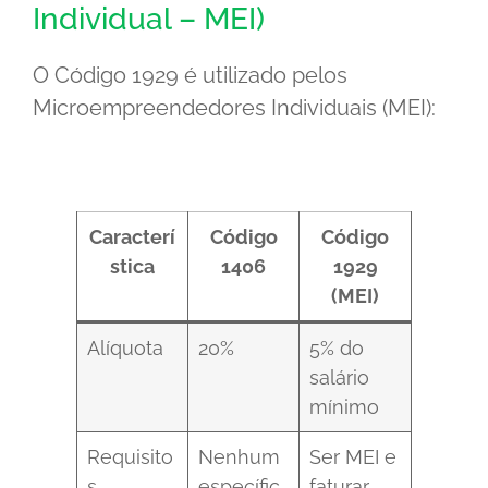
Individual – MEI)
O Código 1929 é utilizado pelos
Microempreendedores Individuais (MEI):
Caracterí
Código
Código
stica
1406
1929
(MEI)
Alíquota
20%
5% do
salário
mínimo
Requisito
Nenhum
Ser MEI e
s
específic
faturar