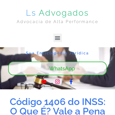
Ls
Advogados
Advocacia de Alta Performance
Lima & Sanches | Home
Sobre Nós
Sua Enciclopédia Jurídica
WhatsApp
Código 1406 do INSS:
O Que É? Vale a Pena