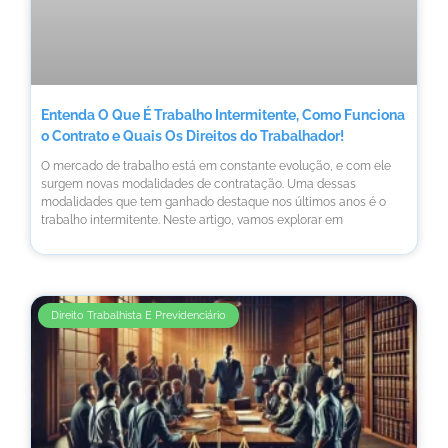
Entenda O Que É Trabalho Intermitente, Como Funciona
o Contrato e Quais Os Direitos do Trabalhador!
O mercado de trabalho está em constante evolução, e com ele
surgem novas modalidades de contratação. Uma dessas
modalidades que tem ganhado destaque nos últimos anos é o
trabalho intermitente. Neste artigo, vamos explorar em
Direito Trabalhista E Previdenciário