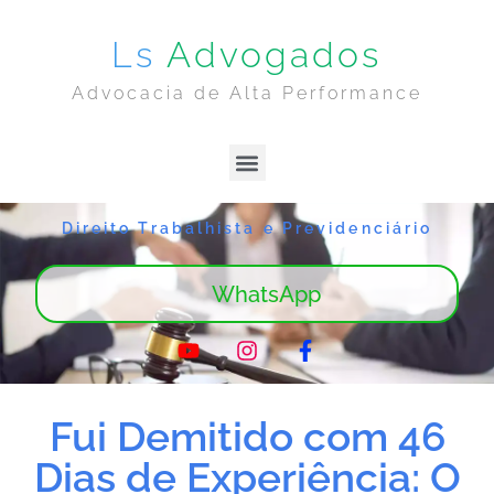
Ls
Advogados
Advocacia de Alta Performance
Lima & Sanches | Home
Sobre Nós
Direito Trabalhista e Previdenciário
WhatsApp
Fui Demitido com 46
Dias de Experiência: O