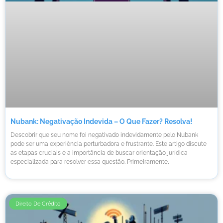
Nubank: Negativação Indevida – O Que Fazer? Resolva!
Descobrir que seu nome foi negativado indevidamente pelo Nubank
pode ser uma experiência perturbadora e frustrante. Este artigo discute
as etapas cruciais e a importância de buscar orientação jurídica
especializada para resolver essa questão. Primeiramente,
Direito De Crédito