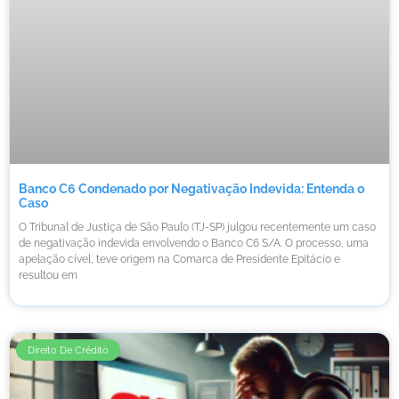
Banco C6 Condenado por Negativação Indevida: Entenda o
Caso
O Tribunal de Justiça de São Paulo (TJ-SP) julgou recentemente um caso
de negativação indevida envolvendo o Banco C6 S/A. O processo, uma
apelação cível, teve origem na Comarca de Presidente Epitácio e
resultou em
Direito De Crédito