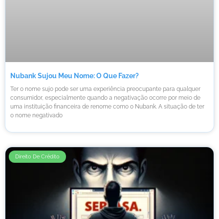
Nubank Sujou Meu Nome: O Que Fazer?
Ter o nome sujo pode ser uma experiência preocupante para qualquer
consumidor, especialmente quando a negativação ocorre por meio de
uma instituição financeira de renome como o Nubank. A situação de ter
o nome negativado
Direito De Crédito