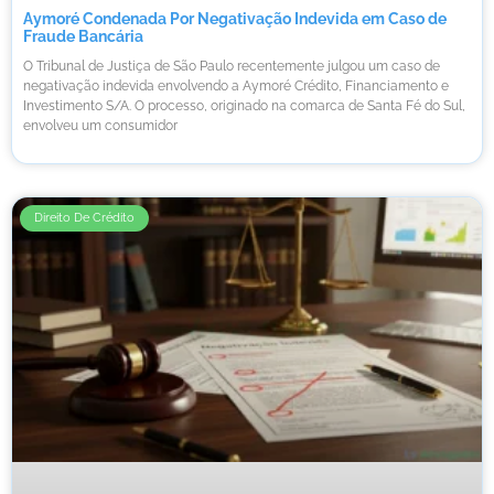
Aymoré Condenada Por Negativação Indevida em Caso de
Fraude Bancária
O Tribunal de Justiça de São Paulo recentemente julgou um caso de
negativação indevida envolvendo a Aymoré Crédito, Financiamento e
Investimento S/A. O processo, originado na comarca de Santa Fé do Sul,
envolveu um consumidor
Direito De Crédito