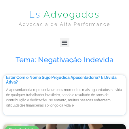
Ls
Advogados
Advocacia de Alta Performance
Lima & Sanches | Home
Sobre Nós
Tema: Negativação Indevida
Estar Com o Nome Sujo Prejudica Aposentadoria? E Dívida
Ativa?
A aposentadoria representa um dos momentos mais aguardados na vida
de qualquer trabalhador brasileiro, sendo o resultado de anos de
contribuição e dedicação. No entanto, muitas pessoas enfrentam
dificuldades financeiras ao longo da vida e