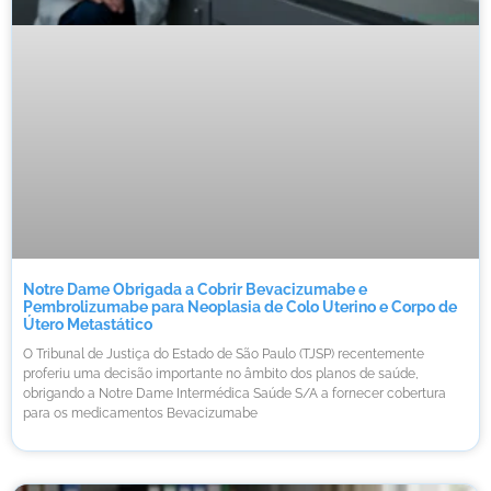
Notre Dame Obrigada a Cobrir Bevacizumabe e
Pembrolizumabe para Neoplasia de Colo Uterino e Corpo de
Útero Metastático
O Tribunal de Justiça do Estado de São Paulo (TJSP) recentemente
proferiu uma decisão importante no âmbito dos planos de saúde,
obrigando a Notre Dame Intermédica Saúde S/A a fornecer cobertura
para os medicamentos Bevacizumabe