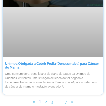
Unimed Obrigada a Cobrir Prolia (Denosumabe) para Câncer
de Mama
Uma consumidora, beneficiária do plano de saúde da Unimed de
Ourinhos, enfrentou uma situação delicada ao ter negado o
fornecimento do medicamento Prolia (Denosumabe) para o tratamento
de câncer de mama em estágio avançado. A
2
3
7
»
«
1
…