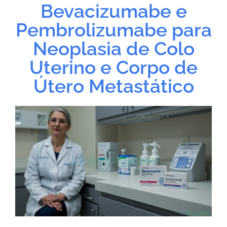
Bevacizumabe e
Pembrolizumabe para
Neoplasia de Colo
Uterino e Corpo de
Útero Metastático