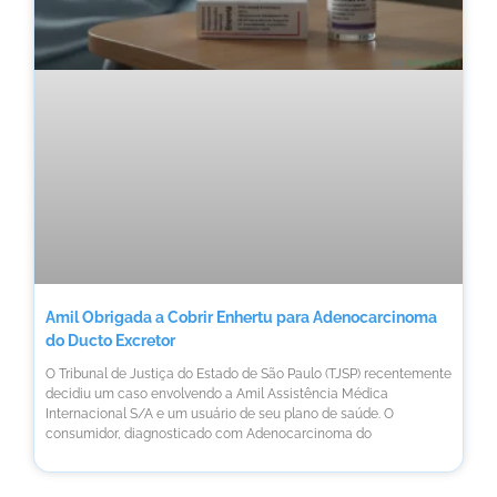
Amil Obrigada a Cobrir Enhertu para Adenocarcinoma
do Ducto Excretor
O Tribunal de Justiça do Estado de São Paulo (TJSP) recentemente
decidiu um caso envolvendo a Amil Assistência Médica
Internacional S/A e um usuário de seu plano de saúde. O
consumidor, diagnosticado com Adenocarcinoma do