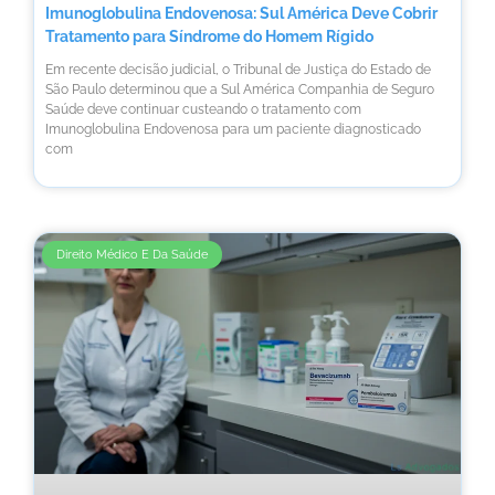
Imunoglobulina Endovenosa: Sul América Deve Cobrir
Tratamento para Síndrome do Homem Rígido
Em recente decisão judicial, o Tribunal de Justiça do Estado de
São Paulo determinou que a Sul América Companhia de Seguro
Saúde deve continuar custeando o tratamento com
Imunoglobulina Endovenosa para um paciente diagnosticado
com
Direito Médico E Da Saúde