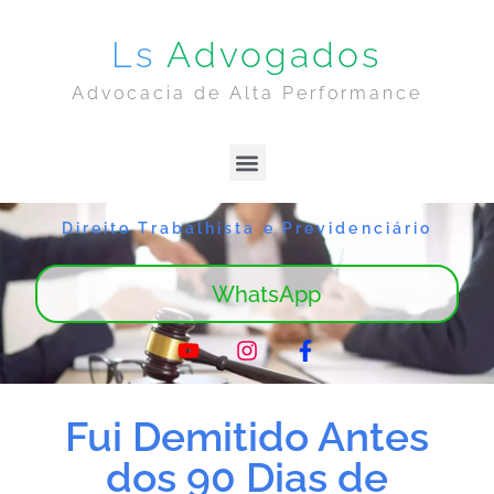
Ls
Advogados
Advocacia de Alta Performance
Lima & Sanches | Home
Sobre Nós
Direito Trabalhista e Previdenciário
WhatsApp
Fui Demitido Antes
dos 90 Dias de