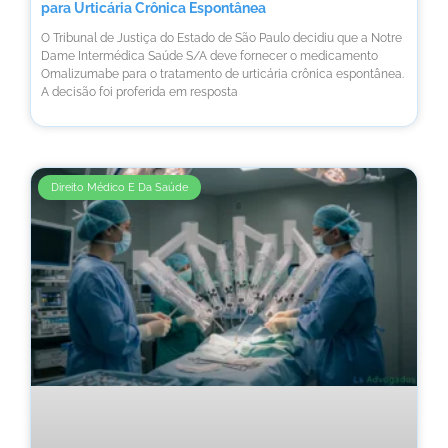
para Urticária Crônica Espontânea
O Tribunal de Justiça do Estado de São Paulo decidiu que a Notre
Dame Intermédica Saúde S/A deve fornecer o medicamento
Omalizumabe para o tratamento de urticária crônica espontânea.
A decisão foi proferida em resposta
Direito Médico E Da Saúde