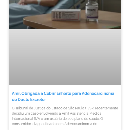
Amil Obrigada a Cobrir Enhertu para Adenocarcinoma
do Ducto Excretor
O Tribunal de Justiça do Estado de São Paulo (TJSP) recentemente
decidiu um caso envolvendo a Amil Assistência Médica
Internacional S/A e um usuário de seu plano de saúde. O
consumidor, diagnosticado com Adenocarcinoma do