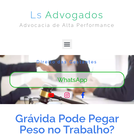
Ls
Advogados
Advocacia de Alta Performance
Lima & Sanches | Home
Sobre Nós
Direito das Gestantes
WhatsApp
Grávida Pode Pegar
Peso no Trabalho?