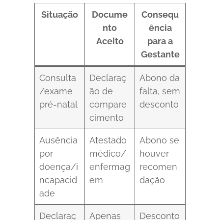
Situação
Docume
Consequ
nto
ência
Aceito
para a
Gestante
Consulta
Declaraç
Abono da
/exame
ão de
falta, sem
pré-natal
compare
desconto
cimento
Ausência
Atestado
Abono se
por
médico/
houver
doença/i
enfermag
recomen
ncapacid
em
dação
ade
Declaraç
Apenas
Desconto