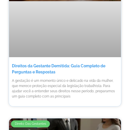
Direitos da Gestante Demitida: Guia Completo de
Perguntas e Respostas
A gestação é um momento único e delicado na vida da mulher,
que merece proteção especial da legislação trabalhista. Para
ajudar você a entender seus direitos nesse período, preparamos
um guia completo com as principais
Direito Das Gestantes