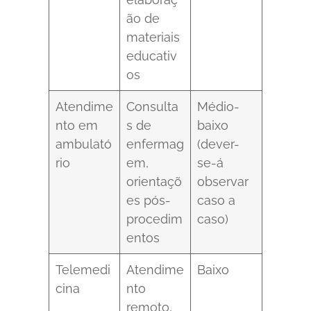
ão de
materiais
educativ
os
Atendime
Consulta
Médio-
nto em
s de
baixo
ambulató
enfermag
(dever-
rio
em,
se-á
orientaçõ
observar
es pós-
caso a
procedim
caso)
entos
Telemedi
Atendime
Baixo
cina
nto
remoto,