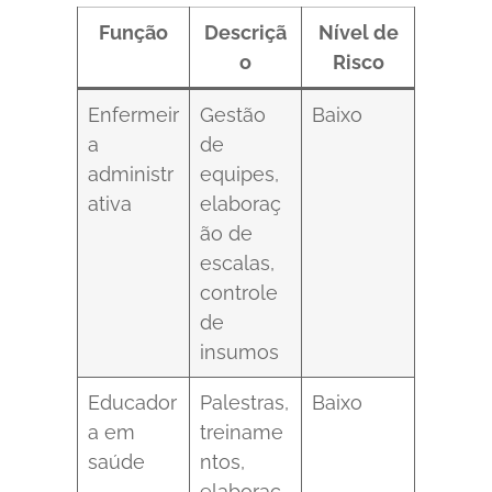
Função
Descriçã
Nível de
o
Risco
Enfermeir
Gestão
Baixo
a
de
administr
equipes,
ativa
elaboraç
ão de
escalas,
controle
de
insumos
Educador
Palestras,
Baixo
a em
treiname
saúde
ntos,
elaboraç