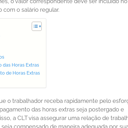
s, o valor correspondente deve ser incluído no
com o salário regular.
s
os
 das Horas Extras
to de Horas Extras
que o trabalhador receba rapidamente pelo esfor
o pagamento das horas extras seja postergado e
isso, a CLT visa assegurar uma relação de trabal
o seja compensado de maneira adequada por su