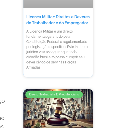
Licença Militar: Direitos e Deveres
do Trabalhador e do Empregador
A Licença Militar é um direito
fundamental garantido pela
Constituição Federal e regulamentado
por legislação específica. Este instituto
jurídico visa assegurar que todo
cidadão brasileiro possa cumprir seu
dever cívico de servir às Forças
Armadas
Direito Trabalhista E Previdenciário
ço
ho
as