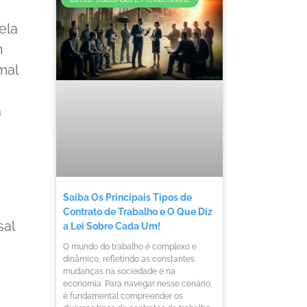
pela
m
mal
a
Saiba Os Principais Tipos de
Contrato de Trabalho e O Que Diz
sal
a Lei Sobre Cada Um!
O mundo do trabalho é complexo e
dinâmico, refletindo as constantes
mudanças na sociedade e na
economia. Para navegar nesse cenário,
é fundamental compreender os