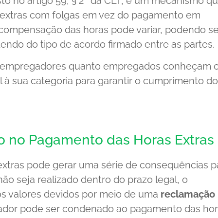
sto no artigo 59, § 2º da CLT, é um mecanismo q
 extras com folgas em vez do pagamento em
a compensação das horas pode variar, podendo se
endo do tipo de acordo firmado entre as partes.
to empregadores quanto empregados conheçam 
l à sua categoria para garantir o cumprimento d
o no Pagamento das Horas Extras
xtras pode gerar uma série de consequências p
o seja realizado dentro do prazo legal, o
r os valores devidos por meio de uma
reclamação
gador pode ser condenado ao pagamento das ho