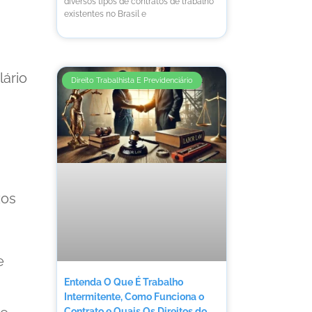
diversos tipos de contratos de trabalho
existentes no Brasil e
lário
Direito Trabalhista E Previdenciário
zos
e
Entenda O Que É Trabalho
Intermitente, Como Funciona o
Contrato e Quais Os Direitos do