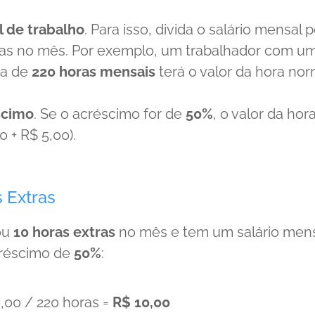
l de trabalho
. Para isso, divida o salário mensal 
das no mês. Por exemplo, um trabalhador com u
da de
220 horas mensais
terá o valor da hora nor
scimo
. Se o acréscimo for de
50%
, o valor da hor
0 + R$ 5,00).
 Extras
ou
10 horas extras
no mês e tem um salário men
créscimo de
50%
:
0,00 / 220 horas =
R$ 10,00