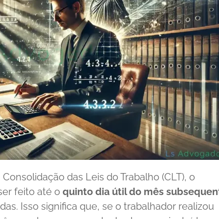
 Consolidação das Leis do Trabalho (CLT), o
er feito até o
quinto dia útil do mês subsequen
as. Isso significa que, se o trabalhador realizou