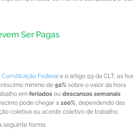
evem Ser Pagas
a
Constituição Federal
e o artigo 59 da CLT, as ho
créscimo mínimo de
50%
sobre o valor da hora
rabalho em
feriados
ou
descansos semanais
réscimo pode chegar a
100%
, dependendo das
o coletiva ou acordo coletivo de trabalho.
a seguinte forma: