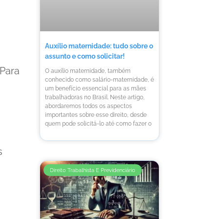
Auxílio maternidade: tudo sobre o
assunto e como solicitar!
 Para
O auxílio maternidade, também
conhecido como salário-maternidade, é
um benefício essencial para as mães
trabalhadoras no Brasil. Neste artigo,
abordaremos todos os aspectos
importantes sobre esse direito, desde
quem pode solicitá-lo até como fazer o
s
Direito Trabalhista E Previdenciário