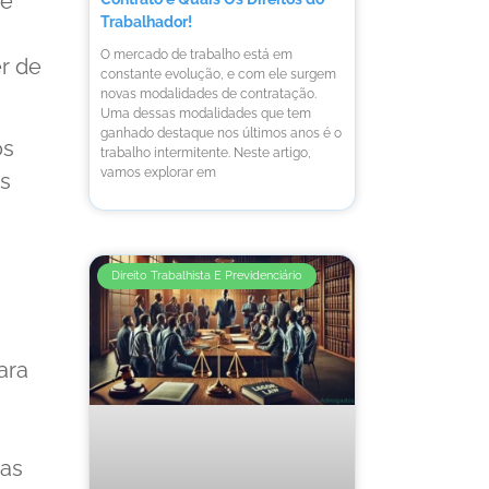
ue
Trabalhador!
O mercado de trabalho está em
r de
constante evolução, e com ele surgem
novas modalidades de contratação.
Uma dessas modalidades que tem
ganhado destaque nos últimos anos é o
os
trabalho intermitente. Neste artigo,
vamos explorar em
os
Direito Trabalhista E Previdenciário
ara
ras