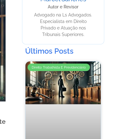
Autor e Revisor
Advogado na Ls Advogados.
Especialista em Direito
Privado e Atuação nos
Tribunais Superiores.
Últimos Posts
Direito Trabalhista E Previdenciário
te