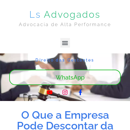
Ls
Advogados
Advocacia de Alta Performance
Lima & Sanches | Home
Sobre Nós
Direito das Gestantes
WhatsApp
O Que a Empresa
Pode Descontar da