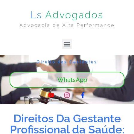
Ls
Advogados
Advocacia de Alta Performance
Lima & Sanches | Home
Sobre Nós
Direito das Gestantes
WhatsApp
Direitos Da Gestante
Profissional da Saúde: