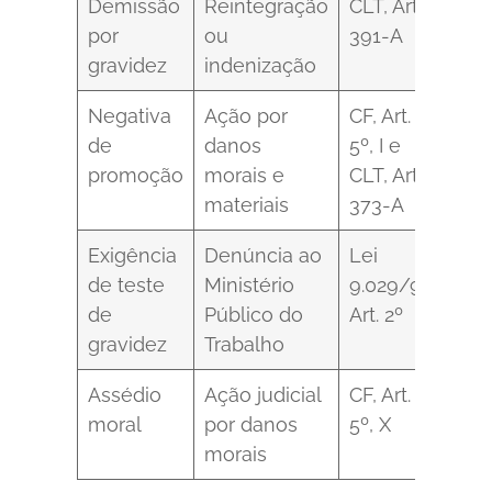
Demissão
Reintegração
CLT, Art.
por
ou
391-A
gravidez
indenização
Negativa
Ação por
CF, Art.
de
danos
5º, I e
promoção
morais e
CLT, Art.
materiais
373-A
Exigência
Denúncia ao
Lei
de teste
Ministério
9.029/95,
de
Público do
Art. 2º
gravidez
Trabalho
Assédio
Ação judicial
CF, Art.
moral
por danos
5º, X
morais