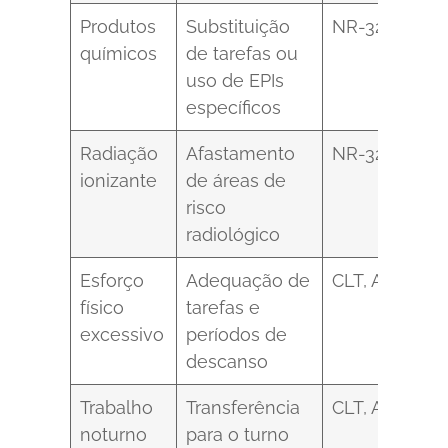
Produtos
Substituição
NR-32, item 3
químicos
de tarefas ou
uso de EPIs
específicos
Radiação
Afastamento
NR-32, item 3
ionizante
de áreas de
risco
radiológico
Esforço
Adequação de
CLT, Art. 392, 
físico
tarefas e
excessivo
períodos de
descanso
Trabalho
Transferência
CLT, Art. 384
noturno
para o turno