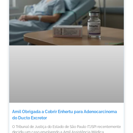
Amil Obrigada a Cobrir Enhertu para Adenocarcinoma
do Ducto Excretor
O Tribunal de Justiça do Estado de São Paulo (TJSP) recentemente
decidiu um caso envolvendo a Amil Assistência Médica