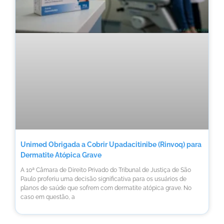
Unimed Obrigada a Cobrir Upadacitinibe (Rinvoq) para
Dermatite Atópica Grave
A 10ª Câmara de Direito Privado do Tribunal de Justiça de São
Paulo proferiu uma decisão significativa para os usuários de
planos de saúde que sofrem com dermatite atópica grave. No
caso em questão, a