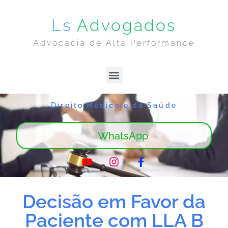
Ls
Advogados
Advocacia de Alta Performance
Lima & Sanches | Home
Sobre Nós
Direito Médico e da Saúde
WhatsApp
Decisão em Favor da
Paciente com LLA B