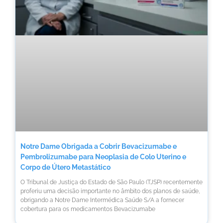
Notre Dame Obrigada a Cobrir Bevacizumabe e
Pembrolizumabe para Neoplasia de Colo Uterino e
Corpo de Útero Metastático
O Tribunal de Justiça do Estado de São Paulo (TJSP) recentemente
proferiu uma decisão importante no âmbito dos planos de saúde,
obrigando a Notre Dame Intermédica Saúde S/A a fornecer
cobertura para os medicamentos Bevacizumabe