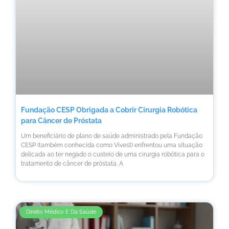
Fundação CESP Obrigada a Cobrir Cirurgia Robótica
para Câncer de Próstata
Um beneficiário de plano de saúde administrado pela Fundação
CESP (também conhecida como Vivest) enfrentou uma situação
delicada ao ter negado o custeio de uma cirurgia robótica para o
tratamento de câncer de próstata. A
Direito Médico E Da Saúde