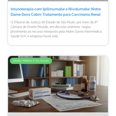
Imunoterapia com Ipilimumabe e Nivolumabe: Notre
Dame Deve Cobrir Tratamento para Carcinoma Renal
O Tribunal de Justiça do Estado de São Paulo, por meio da 8ª
Câmara de Direito Privado, em decisão unânime, negou
provimento ao recurso interposto pela Notre Dame Intermédica
Saúde S/A. A empresa havia sido
Direito Médico E Da Saúde