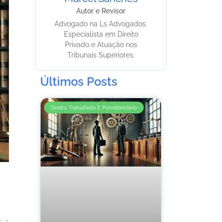
Autor e Revisor
Advogado na Ls Advogados.
Especialista em Direito
Privado e Atuação nos
Tribunais Superiores.
Últimos Posts
Direito Trabalhista E Previdenciário