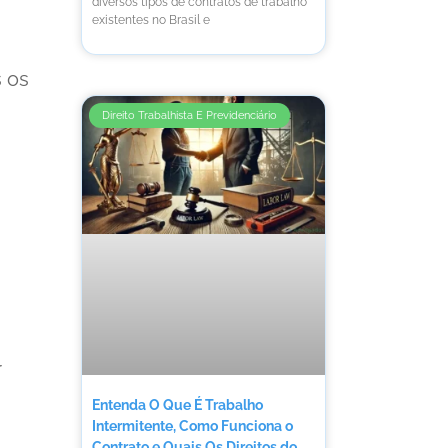
diversos tipos de contratos de trabalho
existentes no Brasil e
s os
Direito Trabalhista E Previdenciário
r
Entenda O Que É Trabalho
Intermitente, Como Funciona o
Contrato e Quais Os Direitos do