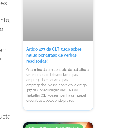
ões
nto,
do
 em
Artigo 477 da CLT: tudo sobre
multa por atraso de verbas
o
rescisórias!
O término de um contrato de trabalho é
um momento delicado tanto para
empregadores quanto para
empregados. Nesse contexto, o Artigo
477 da Consolidação das Leis do
Trabalho (CLT) desempenha um papel
crucial, estabelecendo prazos
usta
Direito Trabalhista E Previdenciário