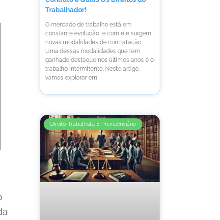
Trabalhador!
O mercado de trabalho está em
constante evolução, e com ele surgem
novas modalidades de contratação.
Uma dessas modalidades que tem
ganhado destaque nos últimos anos é o
trabalho intermitente. Neste artigo,
vamos explorar em
Direito Trabalhista E Previdenciário
o
da