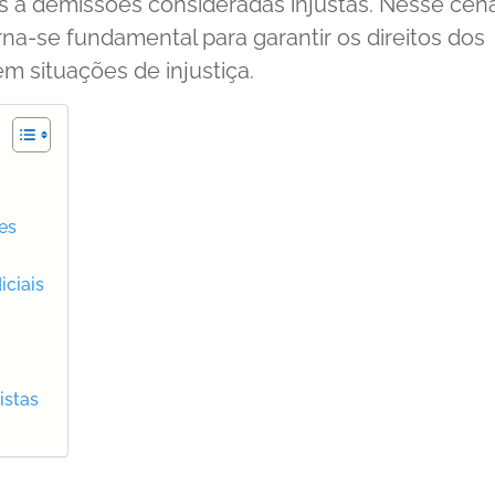
 a demissões consideradas injustas. Nesse cená
rna-se fundamental para garantir os direitos dos
m situações de injustiça.
es
ciais
istas