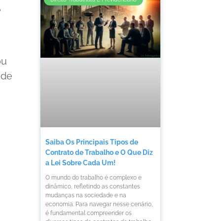
e
ou
 de
Saiba Os Principais Tipos de
Contrato de Trabalho e O Que Diz
a Lei Sobre Cada Um!
O mundo do trabalho é complexo e
dinâmico, refletindo as constantes
mudanças na sociedade e na
economia. Para navegar nesse cenário,
é fundamental compreender os