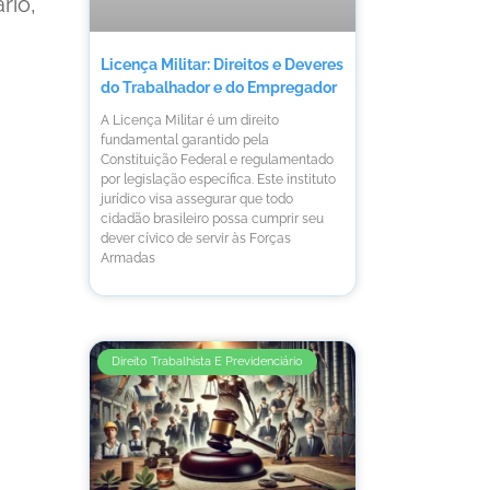
rio,
Licença Militar: Direitos e Deveres
do Trabalhador e do Empregador
A Licença Militar é um direito
fundamental garantido pela
Constituição Federal e regulamentado
por legislação específica. Este instituto
jurídico visa assegurar que todo
cidadão brasileiro possa cumprir seu
dever cívico de servir às Forças
Armadas
Direito Trabalhista E Previdenciário