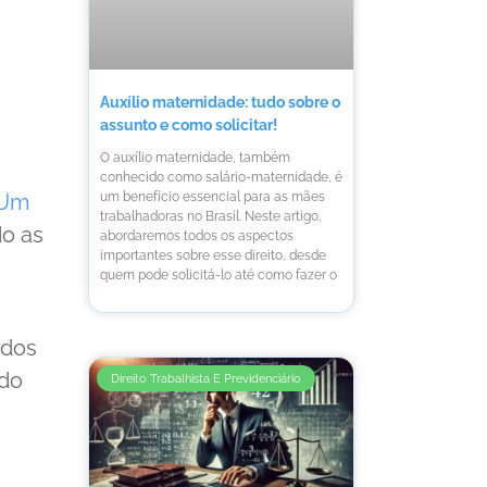
Auxílio maternidade: tudo sobre o
assunto e como solicitar!
O auxílio maternidade, também
conhecido como salário-maternidade, é
Um
um benefício essencial para as mães
trabalhadoras no Brasil. Neste artigo,
o as
abordaremos todos os aspectos
importantes sobre esse direito, desde
quem pode solicitá-lo até como fazer o
 dos
ndo
Direito Trabalhista E Previdenciário