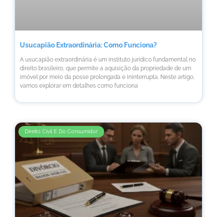
Usucapião Extraordinária: Como Funciona?
A usucapião extraordinária é um instituto jurídico fundamental no
direito brasileiro, que permite a aquisição da propriedade de um
imóvel por meio da posse prolongada e ininterrupta. Neste artigo,
vamos explorar em detalhes como funciona
Direito Civil E Do Consumidor