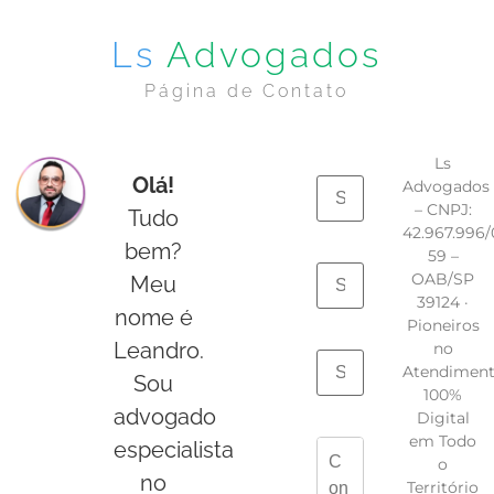
Ls
Advogados
Página de Contato
Ls
Olá!
Advogados
– CNPJ:
Tudo
42.967.996/
bem?
59 –
OAB/SP
Meu
39124 ·
nome é
Pioneiros
Leandro.
no
Atendimen
Sou
100%
advogado
Digital
em Todo
especialista
o
no
Território